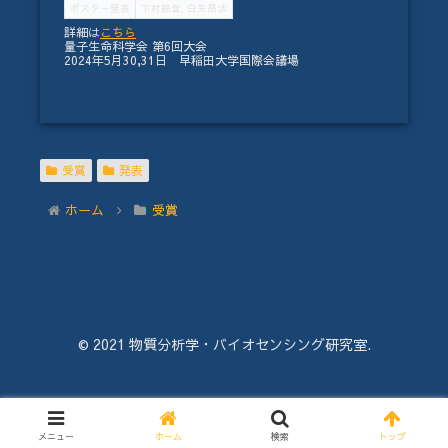
ポスター発表
下村鈴音, 白矢昂汰
詳細は
こちら
量子生命科学会 第6回大会
2024年5月30,31日 早稲田大学国際会議場
受賞
発表
ホーム
受賞
© 2021 物質分析学・バイオセンシング研究室.
メニュー
ホーム
検索
トップ